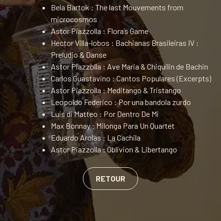
Bela Bartok : The last Mouvements from
microcosmos
Astor Piazzolla : Flora’s Game
Hector Villa-lobos : Bachianas Brasileiras IV :
Preludio & Danse
Astor Piazzolla : Ave Maria & Chiquilin de Bachin
Carlos Guastavino : Cantos Populares (Excerpts)
Astor Piazzolla : Meditango & Tristango
Leopoldo Federico : Por una bandola zurdo
Luis di Matteo : Por Dentro De Mi
Max Bonnay : Milonga Para Un Quartet
Eduardo Arolas : La Cachila
Astor Piazzolla : Oblivion & Libertango
RETOUR