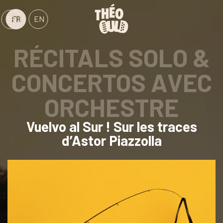
Skip
to
FR
EN
content
RÉCITALS SOLO &
CONCERTOS AVEC
ORCHESTRE
Vuelvo al Sur ! Sur les traces
d’Astor Piazzolla